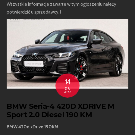
Wszystkie informacje zawarte w tym ogłoszeniu należy
potwierdzić u sprzedawcy.1
14
06
2026
BMW Seria-4 420D XDRIVE M
Sport 2.0 Diesel 190 KM
BMW 420d xDrive 190KM