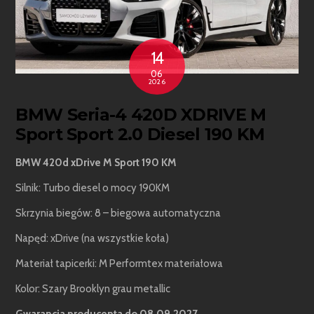
14
06
2026
BMW Seria-4 420D XDRIVE M
Sport Sport 2.0 Diesel 190 KM
BMW 420d xDrive M Sport 190 KM
Silnik: Turbo diesel o mocy 190KM
Skrzynia biegów: 8 – biegowa automatyczna
Napęd: xDrive (na wszystkie koła)
Materiał tapicerki: M Performtex materiałowa
Kolor: Szary Brooklyn grau metallic