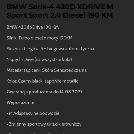
BMW Seria-4 420D XDRIVE M
Sport Sport 2.0 Diesel 190 KM
BMW 420d xDrive 190 KM
Silnik: Turbo diesel o mocy 190KM
Skrzynia biegów: 8 – biegowa automatyczna
Napęd: xDrive (na wszystkie koła)
Materiał tapicerki: Skóra Sensatec czarna
Kolor: Czarny black-sapphire metallic
Gwarancja producenta do 14.08.2027
Wyposażenie:
• M Adaptacyjne podwozie
• Zmienny sportowy układ kierowniczy