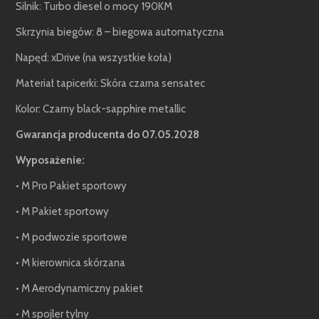
Silnik: Turbo diesel o mocy 190KM
Skrzynia biegów: 8 – biegowa automatyczna
Napęd: xDrive (na wszystkie koła)
Materiał tapicerki: Skóra czarna sensatec
Kolor: Czarny black-sapphire metallic
Gwarancja producenta do 07.05.2028
Wyposażenie:
• M Pro Pakiet sportowy
• M Pakiet sportowy
• M podwozie sportowe
• M kierownica skórzana
• M Aerodynamiczny pakiet
• M spojler tylny