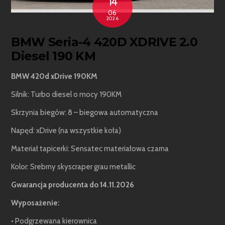
14
06
2026
BMW Seria-4 420D XDRIVE 2.0
Diesel 190 KM
BMW 420d xDrive 190KM
Silnik: Turbo diesel o mocy 190KM
Skrzynia biegów: 8 – biegowa automatyczna
Napęd: xDrive (na wszystkie koła)
Materiał tapicerki: Sensatec materiałowa czarna
Kolor: Srebrny skyscraper grau metallic
Gwarancja producenta do 14.11.2026
Wyposażenie:
• Podgrzewana kierownica