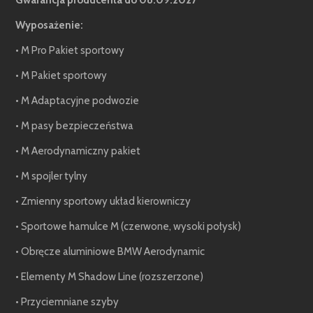
Gwarancja producenta do 08.09.2027
Wyposażenie:
• M Pro Pakiet sportowy
• M Pakiet sportowy
• M Adaptacyjne podwozie
• M pasy bezpieczeństwa
• M Aerodynamiczny pakiet
• M spojler tylny
• Zmienny sportowy układ kierowniczy
• Sportowe hamulce M (czerwone, wysoki połysk)
• Obręcze aluminiowe BMW Aerodynamic
• Elementy M Shadow Line (rozszerzone)
• Przyciemniane szyby