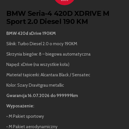
BMW Seria-4 420D XDRIVE M
Sport 2.0 Diesel 190 KM
BMW 420d xDrive 190KM
Silnik: Turbo Diesel 2.0 o mocy 190KM
Skrzynia biegów: 8 – biegowa automatyczna
Napęd: xDrive (na wszystkie koła)
Materiał tapicerki: Alcantara Black / Sensatec
Kolor: Szary Dravitgrau metallic
Gwarancja 16.07.2026 do 999999km
Wyposażenie:
• M Pakiet sportowy
• M Pakiet aerodynamiczny