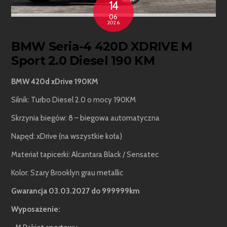
14
06
2026
BMW Seria-4 420D XDRIVE M
Sport 2.0 Diesel 190 KM
BMW 420d xDrive 190KM
Silnik: Turbo Diesel 2.0 o mocy 190KM
Skrzynia biegów: 8 – biegowa automatyczna
Napęd: xDrive (na wszystkie koła)
Materiał tapicerki: Alcantara Black / Sensatec
Kolor: Szary Brooklyn grau metallic
Gwarancja 03.03.2027 do 999999km
Wyposażenie: